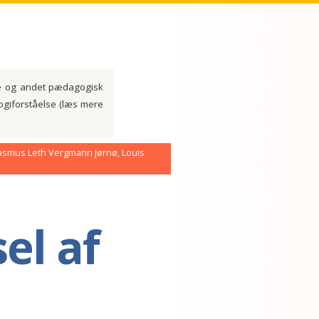
ere og andet pædagogisk
ogiforståelse (læs mere
Rasmus Leth Vergmann Jørnø, Louis
el af