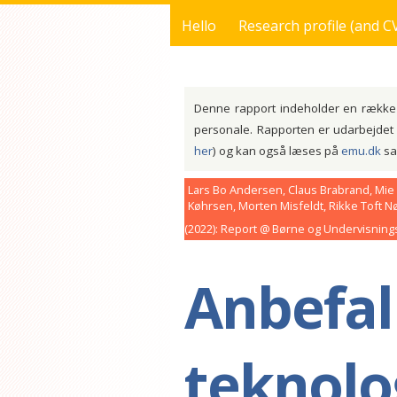
Hello
Research profile (and C
You are here
Denne rapport indeholder en række a
personale. Rapporten er udarbejdet 
her
) og kan også læses på
emu.dk
sa
Lars Bo Andersen, Claus Brabrand, Mie
Køhrsen, Morten Misfeldt, Rikke Toft 
2022
Report
Børne og Undervisnings
Anbefali
teknolog