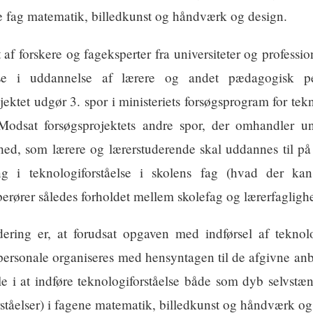
e fag matematik, billedkunst og håndværk og design.
f forskere og fageksperter fra universiteter og profession
else i uddannelse af lærere og andet pædagogisk p
ektet udgør 3. spor i ministeriets forsøgsprogram for tekn
 Modsat forsøgsprojektets andre spor, der omhandler un
ed, som lærere og lærerstuderende skal uddannes til på 
g i teknologiforståelse i skolens fag (hvad der kan
 berører således forholdet mellem skolefag og lærerfagligh
ering er, at forudsat opgaven med indførsel af teknolo
rsonale organiseres med hensyntagen til de afgivne anbef
e i at indføre teknologiforståelse både som dyb selvstæn
orståelser) i fagene matematik, billedkunst og håndværk og