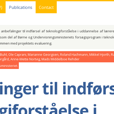
V)
Publications
Contact
nbefalinger til indførsel af teknologiforståelse i uddannelse af lær
som del af Børne og Undervisningsministeriets forsøgsprogram i teknol
mmen med projektets evaluering.
 Buhl, Ole Caprani, Marianne Georgsen, Roland Hachmann, Mikkel Hjorth, 
Nørgård, Anne-Mette Nortvig, Mads Middelboe Rehder
ministeriet
nger til indførs
iforståelse i