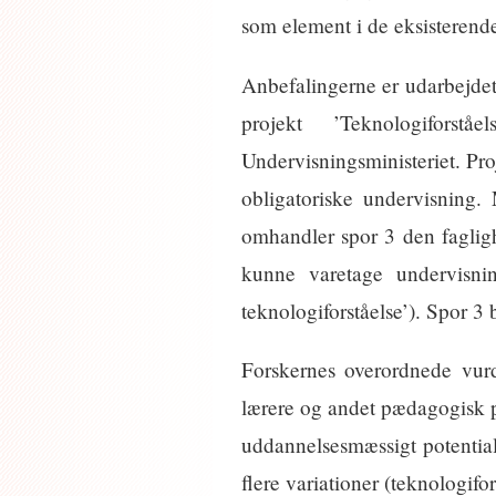
som element i de eksisterend
Anbefalingerne er udarbejdet a
projekt ’Teknologiforstå
Undervisningsministeriet. Proj
obligatoriske undervisning.
omhandler spor 3 den fagligh
kunne varetage undervisnin
teknologiforståelse’). Spor 3
Forskernes overordnede vurd
lærere og andet pædagogisk pe
uddannelsesmæssigt potential
flere variationer (teknologif