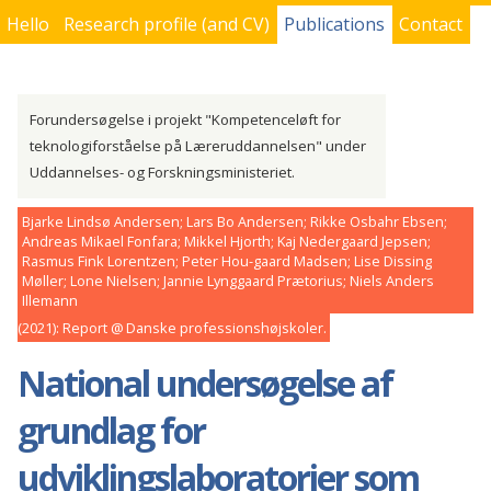
Hello
Research profile (and CV)
Publications
Contact
You are here
Forundersøgelse i projekt "Kompetenceløft for
teknologiforståelse på Læreruddannelsen" under
Uddannelses- og Forskningsministeriet.
Bjarke Lindsø Andersen; Lars Bo Andersen; Rikke Osbahr Ebsen;
Andreas Mikael Fonfara; Mikkel Hjorth; Kaj Nedergaard Jepsen;
Rasmus Fink Lorentzen; Peter Hou-gaard Madsen; Lise Dissing
Møller; Lone Nielsen; Jannie Lynggaard Prætorius; Niels Anders
Illemann
2021
Report
Danske professionshøjskoler
National undersøgelse af
grundlag for
udviklingslaboratorier som