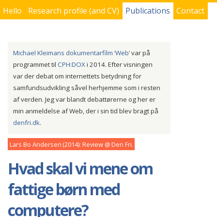
Hello
Research profile (and CV)
Publications
Contact
You are here
Michael Kleimans dokumentarfilm ‘Web’
var på
programmet til
CPH:DOX
i 2014. Efter visningen
var der debat om internettets betydning for
samfundsudvikling såvel herhjemme som i resten
af verden. Jeg var blandt debattørerne og her er
min anmeldelse af Web, der i sin tid blev bragt på
denfri.dk
.
Lars Bo Andersen
2014
Review
Den Fri
Hvad skal vi mene om
fattige børn med
computere?