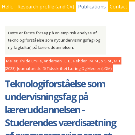
Hello
Research profile (and CV)
Publications
Contact
You are here
Dette er første forsøg på en empirisk analyse af
teknologiforståelse som nyt undervisningsfag (og
ny fagkultur) på læreruddannelsen.
Møller, Thilde Emilie, Andersen , L. B., Rehder , M. M., & Slot , M. F
2023
Journal article
Tidsskriftet Læring Og Medier (LOM)
Teknologiforståelse som
undervisningsfag på
læreruddannelsen -
Studerendes værdisætning