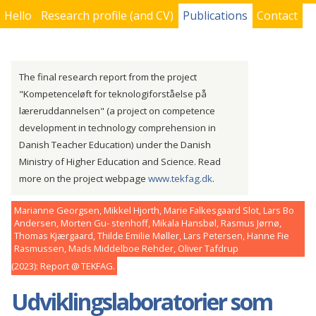
Hello
Research profile (and CV)
Publications
Contact
You are here
The final research report from the project
"Kompetenceløft for teknologiforståelse på
læreruddannelsen" (a project on competence
development in technology comprehension in
Danish Teacher Education) under the Danish
Ministry of Higher Education and Science. Read
more on the project webpage
www.tekfag.dk
.
Marianne Georgsen, Mikkel Hjorth, Marie Falkesgaard Slot, Lars Bo
Andersen, Morten Gu- stenhoff, Mikala Hansbøl, Rasmus Jørnø,
Thomas Kjærgaard, Thilde Emilie Møller, Lars Petersen, Hanne Fie
Rasmussen, Mads Middelboe Rehder, Oliver Tafdrup
2023
Report
TEKFAG
Udviklingslaboratorier som