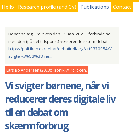
Hello
Research profile (and CV)
Publications
Contact
You are here
Debatindlæg i Politiken den 31. maj 2023 i forbindelse
med den (på det tidspunkt) verserende skærmdebat:
https://politiken.dk/debat/debatindlaeg/art9370954/Vi-
svigter-b%C3%B8rne...
Lars Bo Andersen
2023
Kronik
Politiken
Vi svigter børnene, når vi
reducerer deres digitale liv
til en debat om
skærmforbrug